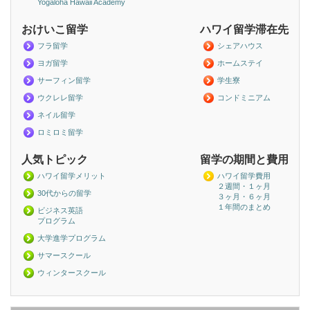
Yogaloha Hawaii Academy
おけいこ留学
ハワイ留学滞在先
フラ留学
シェアハウス
ヨガ留学
ホームステイ
サーフィン留学
学生寮
ウクレレ留学
コンドミニアム
ネイル留学
ロミロミ留学
人気トピック
留学の期間と費用
ハワイ留学メリット
ハワイ留学費用
２週間・１ヶ月
30代からの留学
３ヶ月・６ヶ月
１年間のまとめ
ビジネス英語
プログラム
大学進学プログラム
サマースクール
ウィンタースクール