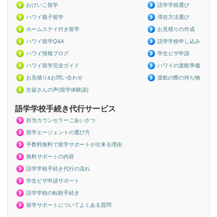
おけいこ留学
語学学校選び
ハワイ親子留学
滞在方法選び
ホームステイ付き留学
お見積りの作成
ハワイ留学Q&A
語学学校申し込み
ハワイ情報ブログ
学生ビザ申請
ハワイ留学完全ガイド
ハワイの渡航準備
お見積り
お問い合わせ
渡航の際の持ち物
&
生徒さんの声(留学体験談)
語学学校手続き代行サービス
担当カウンセラーごあいさつ
留学エージェントの選び方
手数料無料で留学サポートが出来る理由
無料サポートの内容
語学学校手続き代行の流れ
学生ビザ申請サポート
語学学校の転校手続き
留学サポートについてよくある質問