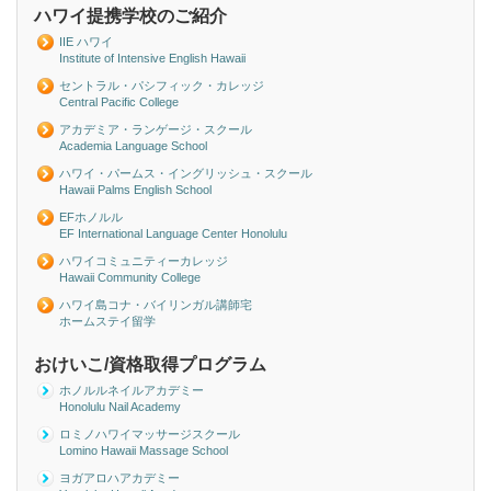
ハワイ提携学校のご紹介
IIE ハワイ
Institute of Intensive English Hawaii
セントラル・パシフィック・カレッジ
Central Pacific College
アカデミア・ランゲージ・スクール
Academia Language School
ハワイ・パームス・イングリッシュ・スクール
Hawaii Palms English School
EFホノルル
EF International Language Center Honolulu
ハワイコミュニティーカレッジ
Hawaii Community College
ハワイ島コナ・バイリンガル講師宅
ホームステイ留学
おけいこ/資格取得プログラム
ホノルルネイルアカデミー
Honolulu Nail Academy
ロミノハワイマッサージスクール
Lomino Hawaii Massage School
ヨガアロハアカデミー