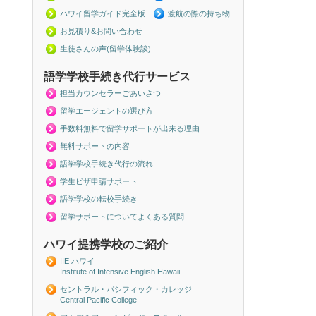
ハワイ留学ガイド完全版
渡航の際の持ち物
お見積り&お問い合わせ
生徒さんの声(留学体験談)
語学学校手続き代行サービス
担当カウンセラーごあいさつ
留学エージェントの選び方
手数料無料で留学サポートが出来る理由
無料サポートの内容
語学学校手続き代行の流れ
学生ビザ申請サポート
語学学校の転校手続き
留学サポートについてよくある質問
ハワイ提携学校のご紹介
IIE ハワイ
Institute of Intensive English Hawaii
セントラル・パシフィック・カレッジ
Central Pacific College