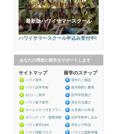
最新版ハワイサマースクール
ハワイサマースクール申込み受付中!
あなたの理想の留学をサポートします
サイトマップ
留学のステップ
ハワイ留学
留学のご相談
ハワイ語学学校
留学期間と費用
おけいこ留学
語学学校選び
ハワイ親子留学
滞在方法選び
ホームステイ付きプラン
お見積りの作成
ボランティア・職業体験
語学学校申し込み
ハワイ留学Q&A
学生ビザ申請
ハワイ情報ブログ
ハワイの渡航準備