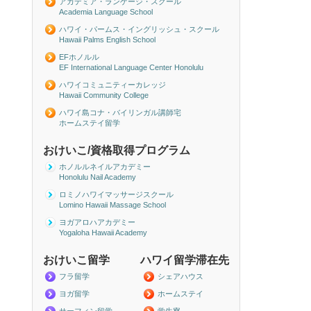
アカデミア・ランゲージ・スクール
Academia Language School
ハワイ・パームス・イングリッシュ・スクール
Hawaii Palms English School
EFホノルル
EF International Language Center Honolulu
ハワイコミュニティーカレッジ
Hawaii Community College
ハワイ島コナ・バイリンガル講師宅
ホームステイ留学
おけいこ/資格取得プログラム
ホノルルネイルアカデミー
Honolulu Nail Academy
ロミノハワイマッサージスクール
Lomino Hawaii Massage School
ヨガアロハアカデミー
Yogaloha Hawaii Academy
おけいこ留学
ハワイ留学滞在先
フラ留学
シェアハウス
ヨガ留学
ホームステイ
サーフィン留学
学生寮