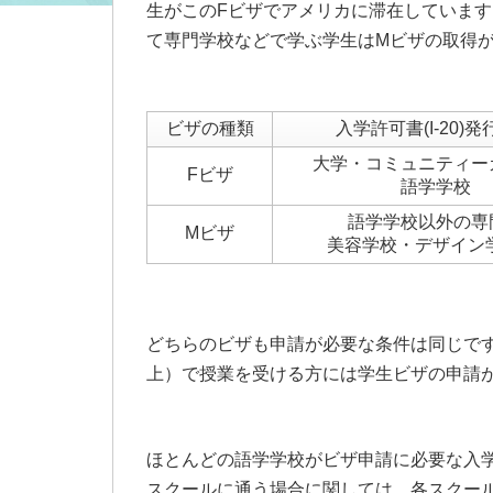
生がこのFビザでアメリカに滞在していま
て専門学校などで学ぶ学生はMビザの取得
ビザの種類
入学許可書(I-20)
大学・コミュニティー
Fビザ
語学学校
語学学校以外の専
Mビザ
美容学校・デザイン学
どちらのビザも申請が必要な条件は同じで
上）で授業を受ける方には学生ビザの申請
ほとんどの語学学校がビザ申請に必要な入学
スクールに通う場合に関しては、各スクー