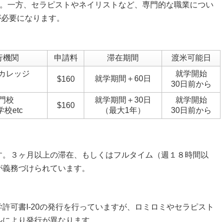
す。一方、セラピストやネイリストなど、専門的な職業につい
が必要になります。
発行機関
申請料
滞在期間
渡米可能日
カレッジ
就学開始
就学期間＋60日
$160
30日前から
門校
就学期間＋30日
就学開始
$160
校etc
（最大1年）
30日前から
す。３ヶ月以上の滞在、もしくはフルタイム（週１８時間以
が義務づけられています。
許可書I-20の発行を行っていますが、ロミロミやセラピスト
ルにより発行が異なります。