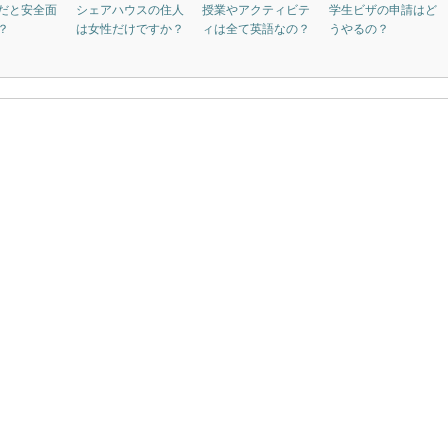
だと安全面
シェアハウスの住人
授業やアクティビテ
学生ビザの申請はど
？
は女性だけですか？
ィは全て英語なの？
うやるの？