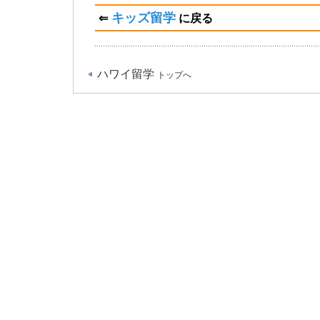
キッズ留学
⇐
に戻る
ハワイ留学
トップへ