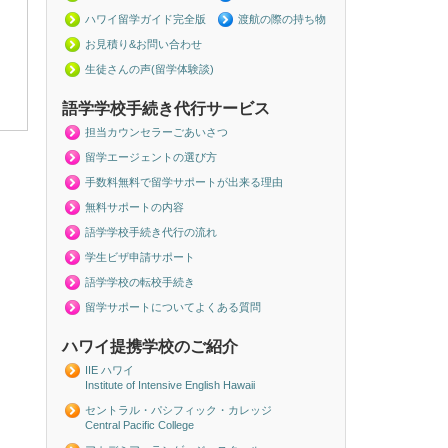
ハワイ留学ガイド完全版
渡航の際の持ち物
お見積り&お問い合わせ
生徒さんの声(留学体験談)
語学学校手続き代行サービス
担当カウンセラーごあいさつ
留学エージェントの選び方
手数料無料で留学サポートが出来る理由
無料サポートの内容
語学学校手続き代行の流れ
学生ビザ申請サポート
語学学校の転校手続き
留学サポートについてよくある質問
ハワイ提携学校のご紹介
IIE ハワイ
Institute of Intensive English Hawaii
セントラル・パシフィック・カレッジ
Central Pacific College