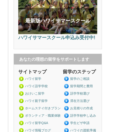
最新版ハワイサマースクール
ハワイサマースクール申込み受付中!
あなたの理想の留学をサポートします
サイトマップ
留学のステップ
ハワイ留学
留学のご相談
ハワイ語学学校
留学期間と費用
おけいこ留学
語学学校選び
ハワイ親子留学
滞在方法選び
ホームステイ付きプラン
お見積りの作成
ボランティア・職業体験
語学学校申し込み
ハワイ留学Q&A
学生ビザ申請
ハワイ情報ブログ
ハワイの渡航準備