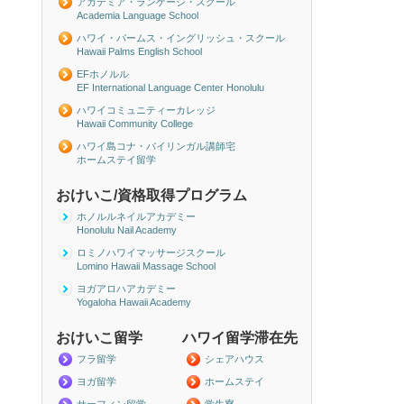
アカデミア・ランゲージ・スクール
Academia Language School
ハワイ・パームス・イングリッシュ・スクール
Hawaii Palms English School
EFホノルル
EF International Language Center Honolulu
ハワイコミュニティーカレッジ
Hawaii Community College
ハワイ島コナ・バイリンガル講師宅
ホームステイ留学
おけいこ/資格取得プログラム
ホノルルネイルアカデミー
Honolulu Nail Academy
ロミノハワイマッサージスクール
Lomino Hawaii Massage School
ヨガアロハアカデミー
Yogaloha Hawaii Academy
おけいこ留学
ハワイ留学滞在先
フラ留学
シェアハウス
ヨガ留学
ホームステイ
サーフィン留学
学生寮