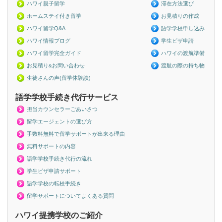
ハワイ親子留学
滞在方法選び
ホームステイ付き留学
お見積りの作成
ハワイ留学Q&A
語学学校申し込み
ハワイ情報ブログ
学生ビザ申請
ハワイ留学完全ガイド
ハワイの渡航準備
お見積り
お問い合わせ
渡航の際の持ち物
&
生徒さんの声(留学体験談)
語学学校手続き代行サービス
担当カウンセラーごあいさつ
留学エージェントの選び方
手数料無料で留学サポートが出来る理由
無料サポートの内容
語学学校手続き代行の流れ
学生ビザ申請サポート
語学学校の転校手続き
留学サポートについてよくある質問
ハワイ提携学校のご紹介