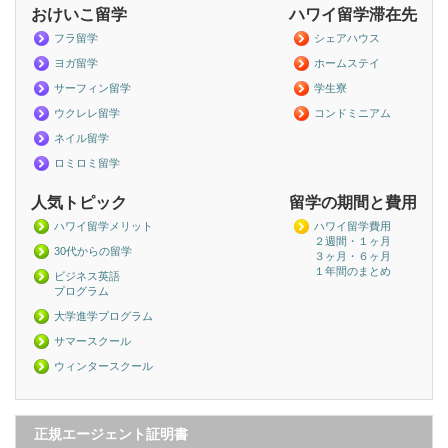
おけいこ留学
ハワイ留学滞在先
フラ留学
シェアハウス
ヨガ留学
ホームステイ
サーフィン留学
学生寮
ウクレレ留学
コンドミニアム
ネイル留学
ロミロミ留学
人気トピック
留学の期間と費用
ハワイ留学メリット
ハワイ留学費用
２週間・１ヶ月
30代からの留学
３ヶ月・６ヶ月
１年間のまとめ
ビジネス英語
プログラム
大学進学プログラム
サマースクール
ウィンタースクール
正規エージェント証明書