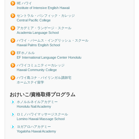
IIE ハワイ
Institute of Intensive English Hawaii
セントラル・パシフィック・カレッジ
Central Pacific College
アカデミア・ランゲージ・スクール
Academia Language School
ハワイ・パームス・イングリッシュ・スクール
Hawaii Palms English School
EFホノルル
EF International Language Center Honolulu
ハワイコミュニティーカレッジ
Hawaii Community College
ハワイ島コナ・バイリンガル講師宅
ホームステイ留学
おけいこ/資格取得プログラム
ホノルルネイルアカデミー
Honolulu Nail Academy
ロミノハワイマッサージスクール
Lomino Hawaii Massage School
ヨガアロハアカデミー
Yogaloha Hawaii Academy